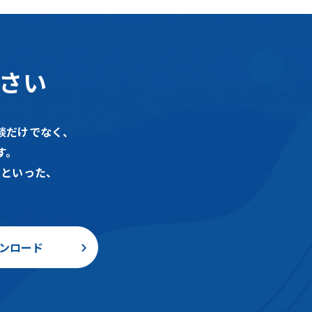
さい
談だけでなく、
す。
るといった、
ンロード